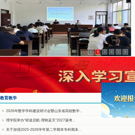
1
2
3
4
5
6
教育教学
2026年数学学科建设研讨会暨山东省高校数学...
理学院举办“研途启航·理映蓝天”2027届考...
关于加强2025-2026学年第二学期本专科期末...