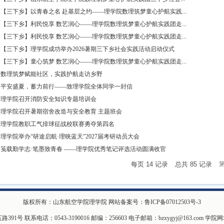
【三下乡】以青春之名 赴基层之约——理学院数理筑梦童心护航实践...
【三下乡】利民悦享 数艺润心——理学院数理筑梦童心护航实践团走...
【三下乡】利民悦享 数艺润心——理学院数理筑梦童心护航实践团走...
【三下乡】理学院成功举办2026暑期三下乡社会实践活动启动仪式
【三下乡】童心筑梦 数艺润心——理学院数理筑梦童心护航实践团走...
数理筑梦赋能社区，实践护航走访乡野
平安盛夏，蓄力前行——致理学院全体同学一封信
理学院召开消防安全知识专题培训会
理学院召开暑期宿舍改造与安全教育 主题班会
理学院教职工气排球征战校联赛勇夺第四名
理学院举办“研途启航·理映蓝天”2027届考研动员大会
笺载勤学志·笔墨致青春 ——理学院优秀笔记评选活动圆满收官
每页
14
记录
总共
85
记录
版权所有：山东航空学院理学院 网站备案号：
鲁ICP备07012503号-3
1号 联系电话：0543-3190016 邮编：256603 电子邮箱：
bzxygyj@163.com
学院网址：h