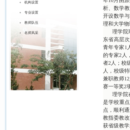
年
10
月由原
机构设置
析、数学教
专业设置
开设数学与
教师队伍
理和大学物
理学院
名师风采
东省高层次
青年专家
1
的专家
2
人
者
2
人；校
人，校级特
兼职教师
12
赛一等奖
2
理学院
是学校重
点，顺利通
教指委教改
获省级教学