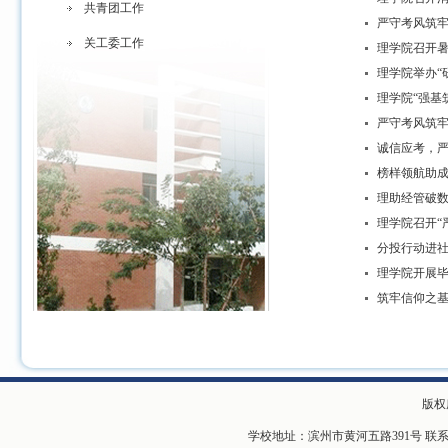
共青团工作
严守考风筑牢
关工委工作
理学院召开暑
理学院举办“
理学院“强基
严守考风筑牢
诚信应考，严
榜样领航助成
理助经管破数
理学院召开“
分投行动进社
理学院开展
筑牢信仰之基
版权
学校地址：滨州市黄河五路391号 联系电话：