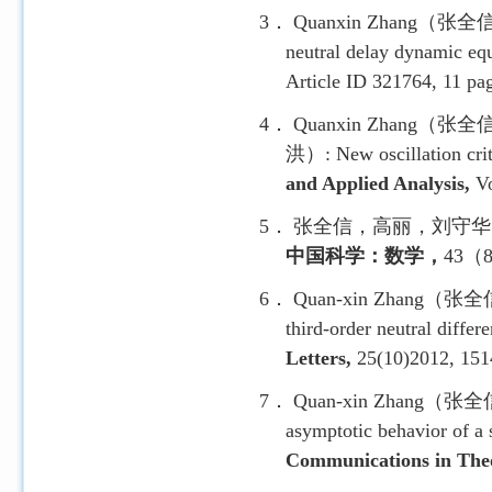
3．
Quanxin Zhang
（张全
neutral delay dynamic equ
Article ID 321764, 11 pa
4．
Quanxin Zhang
（张全
洪）
: New oscillation cri
and Applied Analysis,
Vo
5．
张全信，高丽，刘守华
中国科学：数学，
43
（
6．
Quan-xin Zhang
（张全
third-order neutral differ
Letters,
25(10)2012, 15
7．
Quan-xin Zhang
（张全
asymptotic behavior of a s
Communications in Theo