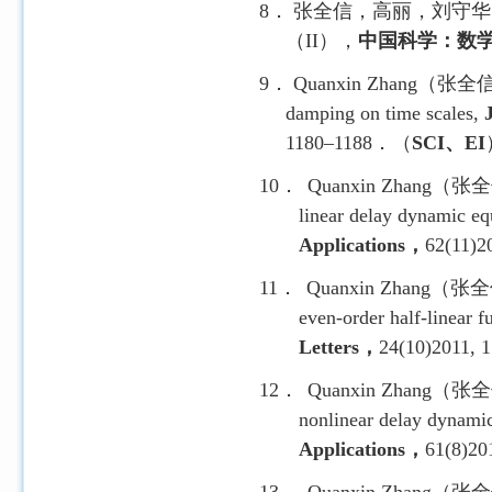
8．
张全信，高丽，刘守华
（
II
），
中国科学：数
9．
Quanxin Zhang
（张全
damping on time scales,
1180–1188
．
（
SCI
、
EI
10．
Quanxin Zhang
（张全
linear delay dynamic eq
Applications
，
62(11)2
11．
Quanxin Zhang
（张全
even-order half-linear f
Letters
，
24(10)2011, 
12．
Quanxin Zhang
（张全
nonlinear delay dynamic
Applications
，
61(8)20