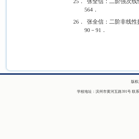
25．
张全信：二阶强次线
564
．
26．
张全信：二阶非线性
90
－
91
．
版权
学校地址：滨州市黄河五路391号 联系电话：