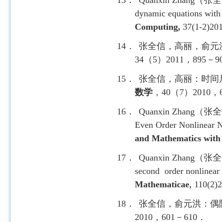
13．
Quanxin Zhang
（张全
dynamic equations with
Computing,
37(1-2)201
14．
张全信，高丽，俞元
34
（
5
）
2011
，
895
－
9
15．
张全信，高丽：时间
数学
，
40
（
7
）
2010
，
16．
Quanxin Zhang
（张全
Even Order Nonlinear Ne
and Mathematics with 
17．
Quanxin Zhang
（张全
second
order nonlinear 
Mathematicae
,
110(2)
18．
张全信，俞元洪：偶
2010
，
601
－
610
．