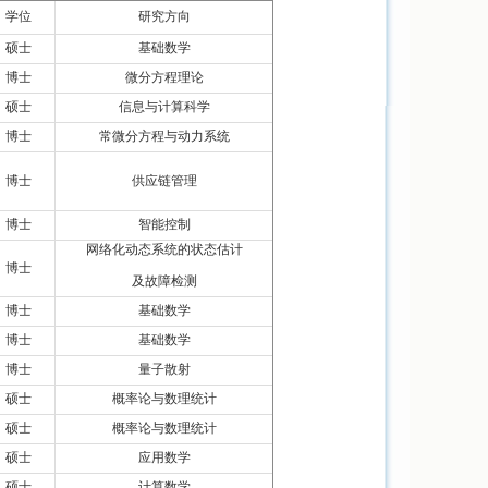
学位
研究方向
硕士
基础数学
博士
微分方程理论
硕士
信息与计算科学
博士
常微分方程与动力系统
博士
供应链管理
博士
智能控制
网络化动态系统的状态估计
博士
及故障检测
博士
基础数学
博士
基础数学
博士
量子散射
硕士
概率论与数理统计
硕士
概率论与数理统计
硕士
应用数学
硕士
计算数学