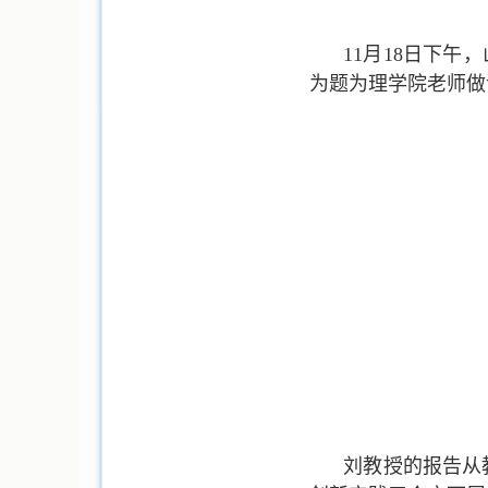
11
月
18
日下午，
为题为理学院老师做
刘教授的报告从